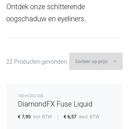
Ontdek onze schitterende
oogschaduw en eyeliners.
22 Producten gevonden
100 ml (DD100)
DiamondFX Fuse Liquid
Categorieën
(4)
€ 7,95
incl. BTW
€ 6,57
excl. BTW
Face- en bodypaint