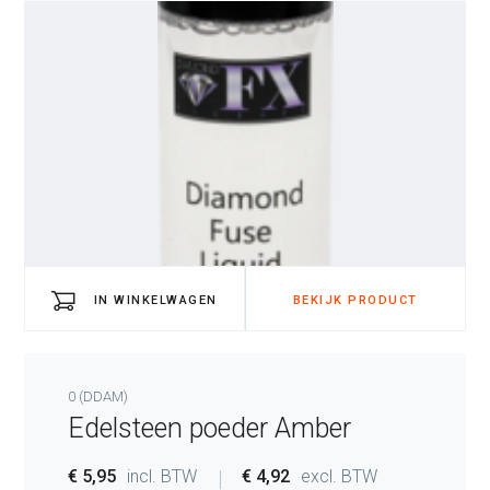
Kwaliteits make-up
SpecialFX
Professionele make-up tools
Subcategory
(3)
Eyeliner
IN WINKELWAGEN
BEKIJK PRODUCT
Gemstone poeders
Oogschaduw
0 (DDAM)
Edelsteen poeder Amber
Gewicht (gram)
(1)
€ 5,95
incl. BTW
€ 4,92
excl. BTW
5