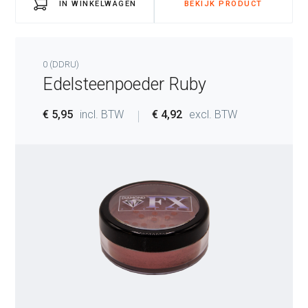
IN WINKELWAGEN
BEKIJK PRODUCT
0 (DDRU)
Edelsteenpoeder Ruby
Bevestig wijzigingen
Bevestig verwijder actie.
€ 5,95
incl. BTW
€ 4,92
excl. BTW
Nee, doe niets.
Ja,
Nee, doe niets.
Ja, verwijder
aanpassingen
mijn account!
doorvoeren