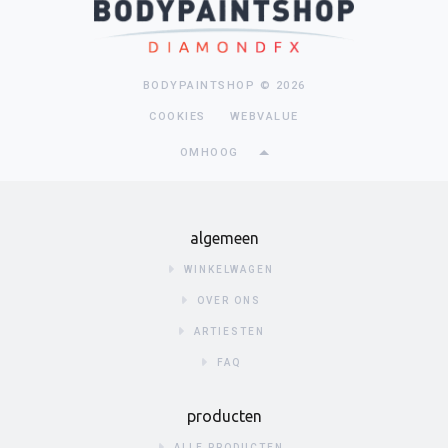
BODYPAINTSHOP © 2026
COOKIES
WEBVALUE
OMHOOG
algemeen
WINKELWAGEN
OVER ONS
ARTIESTEN
FAQ
producten
ALLE PRODUCTEN